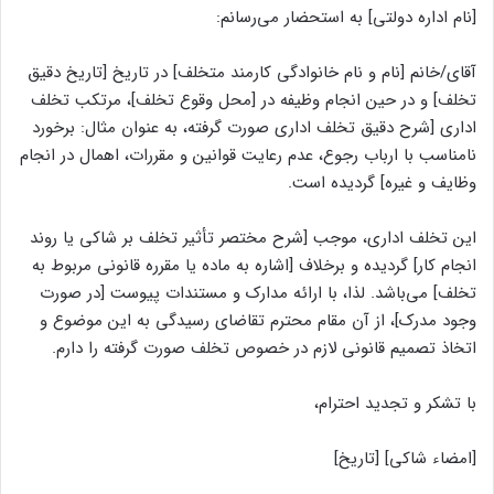
[نام اداره دولتی] به استحضار می‌رسانم:
آقای/خانم [نام و نام خانوادگی کارمند متخلف] در تاریخ [تاریخ دقیق
تخلف] و در حین انجام وظیفه در [محل وقوع تخلف]، مرتکب تخلف
اداری [شرح دقیق تخلف اداری صورت گرفته، به عنوان مثال: برخورد
نامناسب با ارباب رجوع، عدم رعایت قوانین و مقررات، اهمال در انجام
وظایف و غیره] گردیده است.
این تخلف اداری، موجب [شرح مختصر تأثیر تخلف بر شاکی یا روند
انجام کار] گردیده و برخلاف [اشاره به ماده یا مقرره قانونی مربوط به
تخلف] می‌باشد. لذا، با ارائه مدارک و مستندات پیوست [در صورت
وجود مدرک]، از آن مقام محترم تقاضای رسیدگی به این موضوع و
اتخاذ تصمیم قانونی لازم در خصوص تخلف صورت گرفته را دارم.
با تشکر و تجدید احترام،
[امضاء شاکی] [تاریخ]