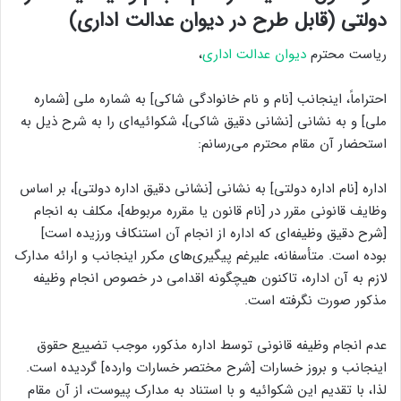
دولتی (قابل طرح در دیوان عدالت اداری)
ریاست محترم
دیوان عدالت اداری
،
احتراماً، اینجانب [نام و نام خانوادگی شاکی] به شماره ملی [شماره
ملی] و به نشانی [نشانی دقیق شاکی]، شکوائیه‌ای را به شرح ذیل به
استحضار آن مقام محترم می‌رسانم:
اداره [نام اداره دولتی] به نشانی [نشانی دقیق اداره دولتی]، بر اساس
وظایف قانونی مقرر در [نام قانون یا مقرره مربوطه]، مکلف به انجام
[شرح دقیق وظیفه‌ای که اداره از انجام آن استنکاف ورزیده است]
بوده است. متأسفانه، علیرغم پیگیری‌های مکرر اینجانب و ارائه مدارک
لازم به آن اداره، تاکنون هیچگونه اقدامی در خصوص انجام وظیفه
مذکور صورت نگرفته است.
عدم انجام وظیفه قانونی توسط اداره مذکور، موجب تضییع حقوق
اینجانب و بروز خسارات [شرح مختصر خسارات وارده] گردیده است.
لذا، با تقدیم این شکوائیه و با استناد به مدارک پیوست، از آن مقام