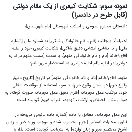
نمونه سوم: شکایت کیفری از یک مقام دولتی
(قابل طرح در دادسرا)
دادستان محترم عمومی و انقلاب شهرستان [نام شهرستان]،
احتراماً، اینجانب [نام و نام خانوادگی شاکی] به شماره ملی [شماره
ملی] و به نشانی [نشانی دقیق شاکی]، شکایت کیفری خود را علیه
آقای/خانم [نام و نام خانوادگی متهم]، با سمت [سمت متهم در اداره
دولتی] در اداره [نام اداره دولتی] به استحضار می‌رسانم:
متهم، آقای/خانم [نام و نام خانوادگی متهم] در تاریخ [تاریخ دقیق
وقوع جرم] در [محل وقوع جرم]، با سوء استفاده از موقعیت شغلی
خود، مرتکب عمل مجرمانه [شرح دقیق عمل مجرمانه صورت گرفته، به
عنوان مثال: اختلاس، ارتشاء، تهدید، افترا و غیره] گردیده است.
این عمل مجرمانه، مطابق با ماده [شماره ماده قانونی مربوطه در
قانون مجازات اسلامی] جرم محسوب شده و موجب ورود ضرر و زیان
[شرح مختصر ضرر و زیان وارده] به اینجانب گردیده است. لذا، با