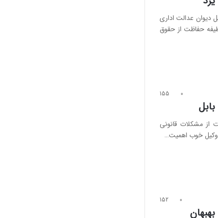
یزد
ل دیوان عدالت اداری
ظیفه حفاظت از حقوق
155
0
بابل
 از مشکلات قانونی
ک وکیل خوب اهمیت…
152
0
بهبهان