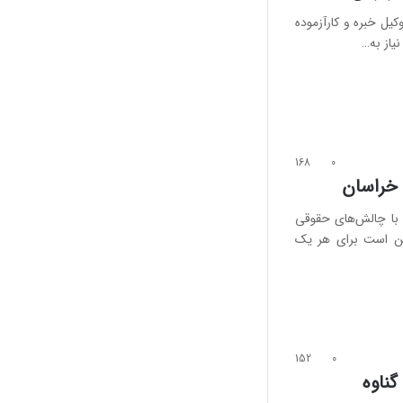
وکیل خبره و کارآزموده
یاز به…
168
0
 خراسان
 با چالش‌های حقوقی
کن است برای هر یک
152
0
گناوه