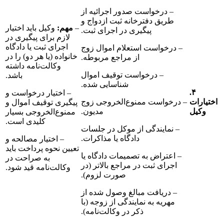
– درخواست صدور اجرائیه از
طریق دفترخانه ثبت ازدواج و
–
مهم:
وکیل باید اختیار
پیگیری در اجرای ثبت.
لازم برای پیگیری در
اجرای ثبت یا دادگاه
– درخواست استعلام اموال زوج
خانواده (یا هر دو) را در
از مراجع مربوطه.
وکالت‌نامه داشته
– درخواست توقیف اموال
باشد.
شناسایی شده.
۴.
– اختیار درخواست و
ت
– درخواست ممنوع‌الخروجی زوج
پیگیری توقیف اموال و
ل
مدیون.
ممنوع‌الخروجی بسیار
کلیدی است.
– نمایندگی از موکل در جلسات
دادگاه یا مذاکرات.
– اختیار مصالحه و
تعیین نحوه پرداخت باید
– اعتراض به تصمیمات دادگاه یا
به صراحت در
اجرای ثبت در مراجع بالاتر (در
وکالت‌نامه قید شود.
صورت لزوم).
– دریافت مبالغ وصول شده از
مهریه به نمایندگی از زوجه (با
ذکر در وکالت‌نامه).