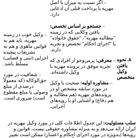
– اگر نسبت به میزان یا اصل
مهریه یا پرداخت قبلی آن ادعایی
دارد.
–
جستجو بر اساس تخصص:
یافتن وکلایی که در زمینه
– وکیل خوب در زمینه
“مطالبه مهریه”، “حقوق خانواده”
مهریه، باید هم به
یا “اجرای احکام” تخصص و تجربه
قوانین ماهوی و هم به
دارند.
تشریفات پیچیده
اجرایی (ثبتی و قضایی)
ه
–
معرفی:
پرس‌وجو از افرادی که
مسلط باشد.
ن
تجربه موفق در پرونده مهریه با
ل
وکیل داشته‌اند.
– شفافیت در مورد
حق‌الوکاله (که معمولاً
–
مشاوره اولیه:
صحبت با وکیل
درصدی از مبلغ
در مورد سابقه مشخص او در
وصولی یا مبلغ مقطوع
پرونده‌های مهریه (هم مطالبه و
است) ضروری است.
هم دفاع) و آشنایی او با رویه‌های
اجرایی.
ئولیت:
این جدول اطلاعات کلی در مورد وکیل مهریه در
ائه می‌دهد و به منزله مشاوره حقوقی نیست. قوانین و
(به‌ویژه در مورد اجرای احکام و اعسار) ممکن است تغییر