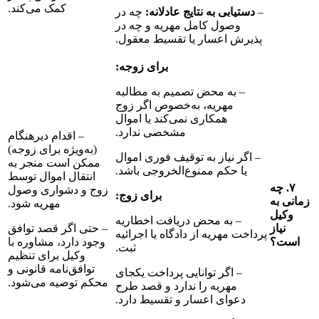
کمک می‌کند.
–
دستیابی به نتایج عادلانه:
چه در
وصول کامل مهریه و چه در
پذیرش اعسار یا تقسیط معقول.
برای زوجه:
– به محض تصمیم به مطالبه
مهریه، به‌خصوص اگر زوج
همکاری نمی‌کند یا اموال
مشخصی ندارد.
– اقدام دیرهنگام
(به‌ویژه برای زوجه)
– اگر نیاز به توقیف فوری اموال
ممکن است منجر به
یا حکم ممنوع‌الخروجی باشد.
انتقال اموال توسط
ه
زوج و دشواری وصول
برای زوج:
ه
مهریه شود.
ل
– به محض دریافت اخطاریه
ز
– حتی اگر قصد توافق
پرداخت مهریه از دادگاه یا اجرائیه
وجود دارد، مشاوره با
ثبت.
وکیل برای تنظیم
توافق‌نامه قانونی و
– اگر توانایی پرداخت یکجای
محکم توصیه می‌شود.
مهریه را ندارد و قصد طرح
دعوای اعسار و تقسیط دارد.