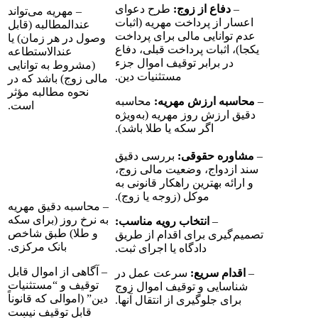
–
دفاع از زوج:
طرح دعوای
– مهریه می‌تواند
اعسار از پرداخت مهریه (اثبات
عندالمطالبه (قابل
عدم توانایی مالی برای پرداخت
وصول در هر زمان) یا
یکجا)، اثبات پرداخت قبلی، دفاع
عندالاستطاعه
در برابر توقیف اموال جزء
(مشروط به توانایی
مستثنیات دین.
مالی زوج) باشد که در
نحوه مطالبه مؤثر
–
محاسبه ارزش مهریه:
محاسبه
است.
دقیق ارزش روز مهریه (به‌ویژه
اگر سکه یا طلا باشد).
–
مشاوره حقوقی:
بررسی دقیق
سند ازدواج، وضعیت مالی زوج،
و ارائه بهترین راهکار قانونی به
موکل (زوجه یا زوج).
– محاسبه دقیق مهریه
به نرخ روز (برای سکه
–
انتخاب رویه مناسب:
و طلا) طبق شاخص
تصمیم‌گیری برای اقدام از طریق
بانک مرکزی.
دادگاه یا اجرای ثبت.
– آگاهی از اموال قابل
–
اقدام سریع:
سرعت عمل در
توقیف و “مستثنیات
شناسایی و توقیف اموال زوج
دین” (اموالی که قانوناً
برای جلوگیری از انتقال آنها.
قابل توقیف نیست