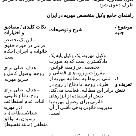
وی شود.
 جامع وکیل متخصص مهریه در ایران
/
نکات کلیدی / مصادیق
شرح و توضیحات
ه
و اختیارات
– این یک تخصص
فرعی در حوزه حقوق
خانواده یا اجرای احکام
وکیل مهریه، یک وکیل پایه یک
است.
دادگستری است که به صورت
تخصصی در زمینه قوانین،
– هدف اصلی برای
مقررات و رویه‌های قضایی و
زوجه: وصول کامل و
۱.
ثبتی مربوط به مطالبه مهریه از
سریع مهریه.
و
طرف زوجه، یا دفاع از زوج در
– هدف اصلی برای
برابر این مطالبه، فعالیت می‌کند.
زوج: دفاع قانونی،
نقش او استفاده از ابزارهای
اثبات عدم استطاعت
قانونی برای وصول مهریه یا
(در مهریه
مدیریت قانونی بدهی ناشی از آن
عندالاستطاعه)، یا
است.
رسیدن به توافق
منطقی (مانند تقسیط).