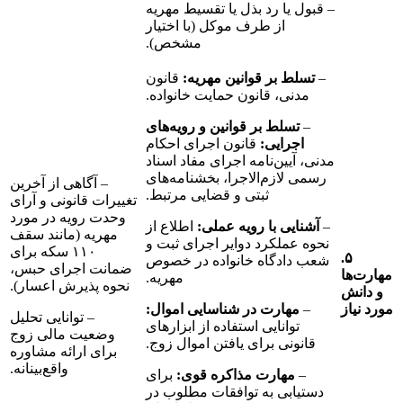
– قبول یا رد بذل یا تقسیط مهریه
از طرف موکل (با اختیار
مشخص).
–
تسلط بر قوانین مهریه:
قانون
مدنی، قانون حمایت خانواده.
–
تسلط بر قوانین و رویه‌های
اجرایی:
قانون اجرای احکام
مدنی، آیین‌نامه اجرای مفاد اسناد
رسمی لازم‌الاجرا، بخشنامه‌های
– آگاهی از آخرین
ثبتی و قضایی مرتبط.
تغییرات قانونی و آرای
وحدت رویه در مورد
–
آشنایی با رویه عملی:
اطلاع از
مهریه (مانند سقف
نحوه عملکرد دوایر اجرای ثبت و
۱۱۰ سکه برای
۵.
شعب دادگاه خانواده در خصوص
ضمانت اجرای حبس،
ا
مهریه.
نحوه پذیرش اعسار).
ش
ز
–
مهارت در شناسایی اموال:
– توانایی تحلیل
توانایی استفاده از ابزارهای
وضعیت مالی زوج
قانونی برای یافتن اموال زوج.
برای ارائه مشاوره
واقع‌بینانه.
–
مهارت مذاکره قوی:
برای
دستیابی به توافقات مطلوب در