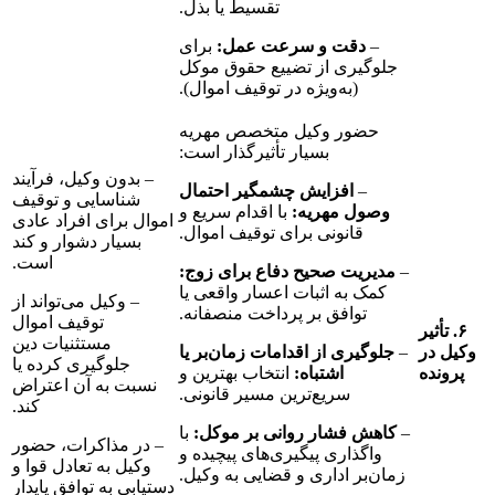
تقسیط یا بذل.
–
دقت و سرعت عمل:
برای
جلوگیری از تضییع حقوق موکل
(به‌ویژه در توقیف اموال).
حضور وکیل متخصص مهریه
بسیار تأثیرگذار است:
– بدون وکیل، فرآیند
–
افزایش چشمگیر احتمال
شناسایی و توقیف
وصول مهریه:
با اقدام سریع و
اموال برای افراد عادی
قانونی برای توقیف اموال.
بسیار دشوار و کند
است.
–
مدیریت صحیح دفاع برای زوج:
کمک به اثبات اعسار واقعی یا
– وکیل می‌تواند از
توافق بر پرداخت منصفانه.
توقیف اموال
یر
مستثنیات دین
ر
–
جلوگیری از اقدامات زمان‌بر یا
جلوگیری کرده یا
ه
اشتباه:
انتخاب بهترین و
نسبت به آن اعتراض
سریع‌ترین مسیر قانونی.
کند.
–
کاهش فشار روانی بر موکل:
با
– در مذاکرات، حضور
واگذاری پیگیری‌های پیچیده و
وکیل به تعادل قوا و
زمان‌بر اداری و قضایی به وکیل.
دستیابی به توافق پایدار