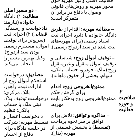
فعالیت اصلی وکیل مهریه حول
محور مهریه و روش‌های قانونی
–
دو مسیر اصلی
وصول یا دفاع در برابر آن
مطالبه:
۱) دادگاه
متمرکز است:
خانواده (نیازمند
دادخواست و رسیدگی
–
مطالبه مهریه:
اقدام از طریق
قضایی) ۲) اجرای ثبت
دادگاه خانواده یا دایره اجرای ثبت
(سریع‌تر برای توقیف
اسناد رسمی (برای مهریه‌های
اموال، مستلزم رسمی
ثبت شده در سند ازدواج رسمی).
بودن سند ازدواج).
–
توقیف اموال زوج:
شناسایی و
وکیل بهترین مسیر را
توقیف اموال منقول و غیرمنقول
انتخاب می‌کند.
زوج (ملک، خودرو، حساب بانکی،
–
مصادیق:
درخواست
سهام، بخشی از حقوق ماهانه).
استعلام اموال زوج از
–
ممنوع‌الخروجی زوج:
اقدام
ادارات ثبت، راهور،
۲.
برای گرفتن حکم
بانک مرکزی؛
ممنوع‌الخروجی زوج بدهکار بابت
درخواست توقیف پلاک
ه
مهریه.
ثبتی ملک یا حساب
ت
بانکی؛ تنظیم
–
مذاکره و توافق:
تلاش برای
دادخواست اعسار و
توافق بر سر نحوه پرداخت
تقسیط مهریه؛ شرکت
(تقسیط) یا بخشش قسمتی از
در جلسه دادگاه برای
مهریه (بذل).
دفاع از اعسار.