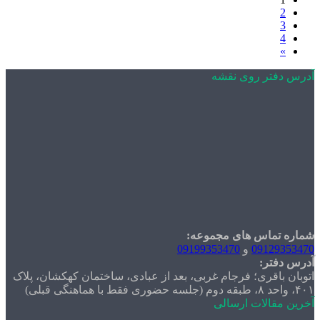
تر روی نقشه
ماس های مجموعه:
0912
و
09199353470
تر:
اقری؛ فرجام غربی، بعد از عبادی، ساختمان کهکشان، پلاک
الات ارسالی