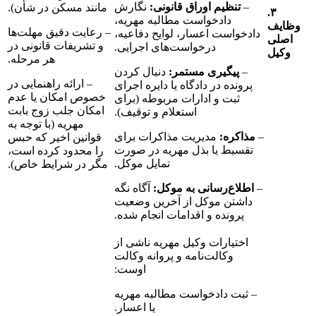
–
تنظیم اوراق قانونی:
نگارش
مانند مسکن در شأن).
۳.
دادخواست مطالبه مهریه،
– رعایت دقیق مهلت‌ها
دادخواست اعسار، لوایح دفاعیه،
ی
و تشریفات قانونی در
درخواست‌های اجرایی.
ل
هر مرحله.
–
پیگیری مستمر:
دنبال کردن
– ارائه راهنمایی در
پرونده در دادگاه یا دایره اجرای
خصوص امکان یا عدم
ثبت و ادارات مربوطه (برای
امکان جلب زوج بابت
استعلام و توقیف).
مهریه (با توجه به
–
مذاکره:
مدیریت مذاکرات برای
قوانین اخیر که حبس
تقسیط یا بذل مهریه در صورت
را محدود کرده است،
تمایل موکل.
مگر در شرایط خاص).
–
اطلاع‌رسانی به موکل:
آگاه نگه
داشتن موکل از آخرین وضعیت
پرونده و اقدامات انجام شده.
اختیارات وکیل مهریه ناشی از
وکالت‌نامه و پروانه وکالت
اوست:
– ثبت دادخواست مطالبه مهریه
یا اعسار.