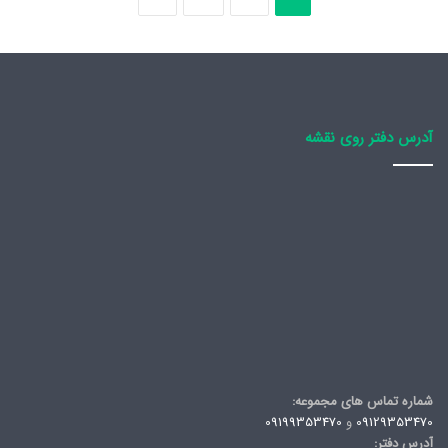
آدرس دفتر روی نقشه
شماره تماس های مجموعه:
09129353470
و
09199353470
آدرس دفتر: