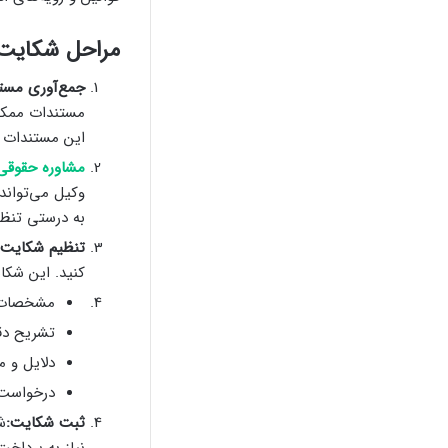
مراحل شکایت 
جمع‌آوری مست
مستندات ممکن 
این مستندات می
مشاوره حقوقی
وکیل می‌تواند
به درستی تنظی
تنظیم شکایت‌ن
کنید. این شکای
مشخصات ک
تشریح د
دلایل و م
درخواست 
ثبت شکایت:
ش
نیاز به پرداخ