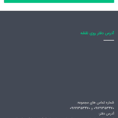
آدرس دفتر روی نقشه
شماره تماس های مجموعه:
09129353470
و
09199353470
آدرس دفتر: