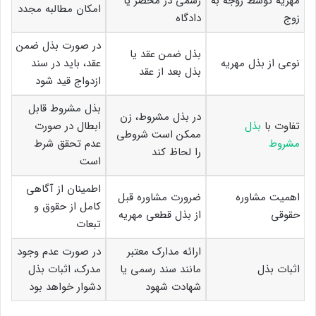
مهریه توسط زوجه به
رسمی در محضر یا
امکان مطالبه مجدد
زوج
دادگاه
در صورت بذل ضمن
بذل ضمن عقد یا
نوعی از بذل مهریه
عقد، باید در سند
بذل بعد از عقد
ازدواج قید شود
بذل مشروط قابل
در بذل مشروط، زن
تفاوت با
بذل
ابطال در صورت
ممکن است شروطی
مشروط
عدم تحقق شرط
را لحاظ کند
است
اطمینان از آگاهی
اهمیت مشاوره
ضرورت مشاوره قبل
کامل از حقوق و
حقوقی
از بذل قطعی مهریه
تبعات
ارائه مدارک معتبر
در صورت عدم وجود
اثبات بذل
مانند سند رسمی یا
مدرک، اثبات بذل
شهادت شهود
دشوار خواهد بود