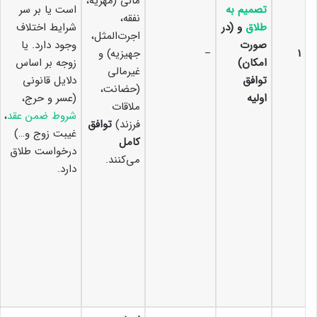
مالی (مهریه،
تصمیم به
است یا بر سر
نفقه،
طلاق
و (در
شرایط اختلاف
اجرت‌المثل،
صورت
وجود دارد. یا
۱
–
جهیزیه) و
امکان)
زوجه بر اساس
غیرمالی
توافق
دلایل قانونی
(حضانت،
اولیه
(عسر و حرج،
ملاقات
شروط ضمن عقد
،
فرزند)
توافق
غیبت زوج و…)
کامل
درخواست طلاق
می‌کنند.
دارد.