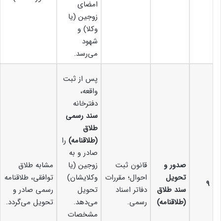
امضای
زوجین (یا
وکلا) و
شهود
می‌رسد.
پس از ثبت
واقعه،
دفترخانه
سند رسمی
طلاق
(طلاقنامه)
را
صادر و به
صدور و
قانون ثبت
زوجین (یا
مشابه طلاق
تحویل
احوال؛ مقررات
وکلایشان)
توافقی، طلاقنامه
۹
سند طلاق
دفاتر اسناد
تحویل
رسمی صادر و
(طلاقنامه)
رسمی.
می‌دهد.
تحویل می‌گردد.
مشخصات