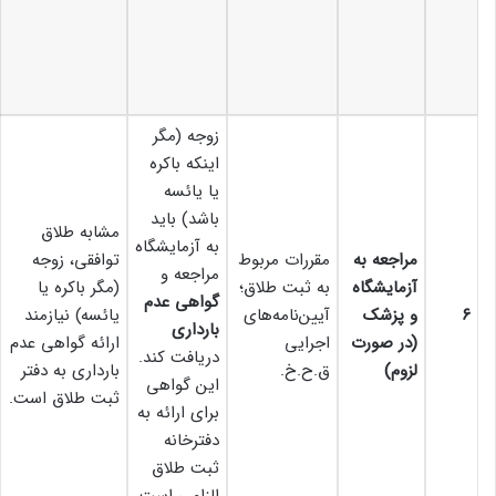
زوجه (مگر
اینکه باکره
یا یائسه
باشد) باید
مشابه طلاق
به آزمایشگاه
مراجعه به
مقررات مربوط
توافقی، زوجه
مراجعه و
آزمایشگاه
به ثبت طلاق؛
(مگر باکره یا
گواهی عدم
۶
و پزشک
آیین‌نامه‌های
یائسه) نیازمند
بارداری
(در صورت
اجرایی
ارائه گواهی عدم
دریافت کند.
لزوم)
ق.ح.خ.
بارداری به دفتر
این گواهی
ثبت طلاق است.
برای ارائه به
دفترخانه
ثبت طلاق