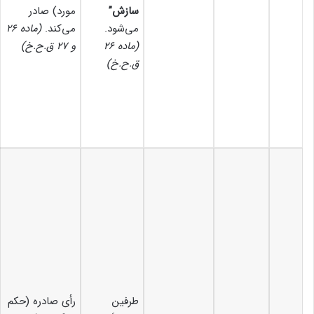
سازش”
مورد) صادر
می‌شود.
می‌کند.
(ماده ۲۶
(ماده ۲۶
و ۲۷ ق.ح.خ)
ق.ح.خ)
طرفین
رأی صادره (حکم