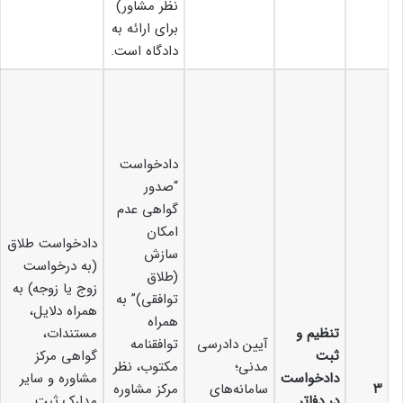
نظر مشاور)
برای ارائه به
دادگاه است.
دادخواست
“صدور
گواهی عدم
امکان
دادخواست طلاق
سازش
(به درخواست
(طلاق
زوج یا زوجه) به
توافقی)” به
همراه دلایل،
همراه
تنظیم و
مستندات،
آیین دادرسی
توافقنامه
ثبت
گواهی مرکز
مدنی؛
مکتوب، نظر
دادخواست
مشاوره و سایر
۳
سامانه‌های
مرکز مشاوره
در دفاتر
مدارک ثبت