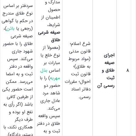
مدارک و
سردفتر بر اساس
حصول
نوع طلاق مندرج
اطمینان از
در حکم یا گواهی
شرایط،
(رجعی یا
بائن
)،
صیغه شرعی
صیغه شرعی
طلاق
شرع اسلام؛
طلاق را با حضور
(معمولاً از
قانون مدنی
شهود جاری
اجرای
نوع خلع یا
(مواد مربوط
می‌کند. سپس
صیغه
مبارات بر
به طلاق)؛
واقعه در دفتر
۸
طلاق و
اساس
بذل
قانون ثبت
ثبت و به امضا
ثبت
مهریه
) را با
احوال؛ مقررات
می‌رسد. ممکن
رسمی آن
حضور دو
دفاتر اسناد
است حضور یکی
شاهد مرد
رسمی.
از طرفین کافی
عادل جاری
باشد (اگر رأی به
می‌کند.
نفع او بوده و
سپس واقعه
طرف دیگر
طلاق در دفتر
همکاری نکند، با
ثبت و به
دستور دادگاه).