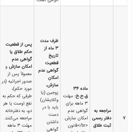
الزامی است.
ظرف مدت
پس از قطعیت
۳ ماه از
حکم طلاق یا
تاریخ
گواهی عدم
قطعیت
امکان سازش
و
گواهی عدم
معمولاً پس از
امکان
صدور اجرائیه (در
سازش
،
ماده ۳۴
مورد حکم)،
زوجین (یا
ق.ح.خ:
مهلت
طرفی که حکم به
وکلایشان)
۳ ماهه برای
نفع اوست یا هر
باید با در
مراجعه به
گواهی عدم
دو، به دفترخانه
دست
۷
دفتر رسمی
امکان سازش.
مراجعه می‌کنند.
داشتن
ثبت طلاق
<br/>قانون
مهلت ۳ ماهه
گواهی