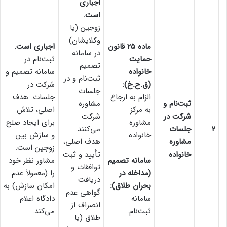
اجباری
است.
زوجین (یا
وکلایشان)
ماده ۲۵ قانون
اجباری است.
در سامانه
حمایت
ثبت‌نام در
تصمیم
خانواده
سامانه تصمیم و
ثبت‌نام و در
(ق.ح.خ):
شرکت در
جلسات
الزام به ارجاع
جلسات. هدف
ثبت‌نام و
مشاوره
به مرکز
اصلی، تلاش
شرکت در
شرکت
مشاوره
برای ایجاد صلح
۲
جلسات
می‌کنند.
خانواده.
و سازش بین
مشاوره
هدف اصلی،
زوجین است.
خانواده
تأیید و ثبت
سامانه تصمیم
مشاور نظر خود
توافقات و
(مداخله در
را (معمولاً عدم
دریافت
بحران طلاق):
امکان سازش) به
گواهی عدم
سامانه
دادگاه اعلام
انصراف از
ثبت‌نام.
می‌کند.
طلاق (یا