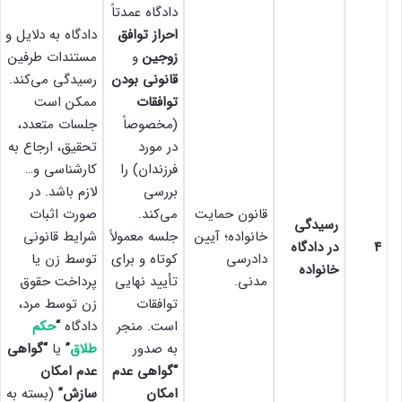
دادگاه عمدتاً
احراز توافق
دادگاه به دلایل و
زوجین
و
مستندات طرفین
قانونی بودن
رسیدگی می‌کند.
توافقات
ممکن است
(مخصوصاً
جلسات متعدد،
در مورد
تحقیق، ارجاع به
فرزندان) را
کارشناسی و…
بررسی
لازم باشد. در
قانون حمایت
می‌کند.
صورت اثبات
رسیدگی
خانواده؛ آیین
جلسه معمولاً
شرایط قانونی
۴
در دادگاه
دادرسی
کوتاه و برای
توسط زن یا
خانواده
مدنی.
تأیید نهایی
پرداخت حقوق
توافقات
زن توسط مرد،
است. منجر
دادگاه
“
حکم
به صدور
طلاق
”
یا
“گواهی
“گواهی عدم
عدم امکان
امکان
سازش”
(بسته به