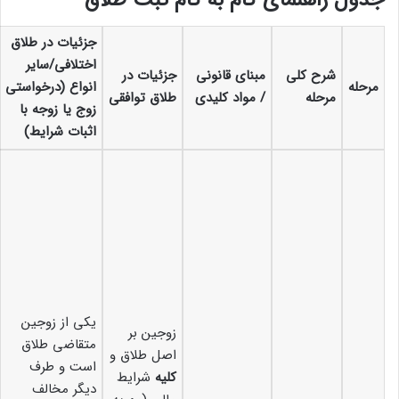
جدول راهنمای گام به گام ثبت طلاق
جزئیات در طلاق
اختلافی/سایر
شرح کلی
مبنای قانونی
جزئیات در
مرحله
انواع (درخواستی
مرحله
/ مواد کلیدی
طلاق توافقی
زوج یا زوجه با
اثبات شرایط)
یکی از زوجین
زوجین بر
متقاضی طلاق
اصل طلاق و
است و طرف
کلیه
شرایط
دیگر مخالف