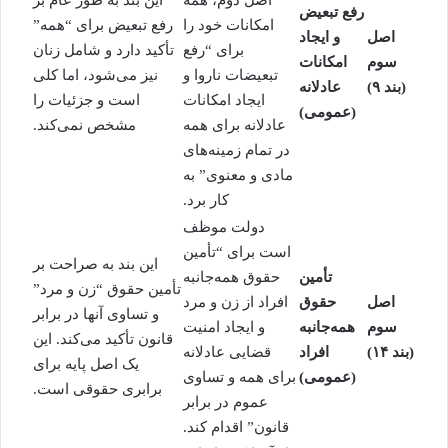
اصل دوم، همه
این بند به طور عام بر
رفع تبعیض
امکانات خود را
رفع تبعیض برای “همه”
اصل
و ایجاد
برای “رفع
تأکید دارد و شامل زنان
سوم
امکانات
تبعیضات ناروا و
نیز می‌شود، اما کلی
(بند ۹)
عادلانه
ایجاد امکانات
است و جزئیات را
(عمومی)
عادلانه برای همه
مشخص نمی‌کند.
در تمام زمینه‌های
مادی و معنوی” به
کار برد.
دولت موظف
است برای “تأمین
این بند به صراحت بر
تأمین
حقوق همه‌جانبه
تأمین حقوق “زن و مرد”
اصل
حقوق
افراد از زن و مرد
و تساوی آنها در برابر
سوم
همه‌جانبه
و ایجاد امنیت
قانون تأکید می‌کند. این
(بند ۱۴)
افراد
قضایی عادلانه
یک اصل پایه برای
(عمومی)
برای همه و تساوی
برابری حقوقی است.
عموم در برابر
قانون” اقدام کند.