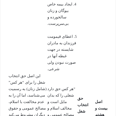
4. ایجاد بیمه خاص
بیوگان و زنان
سالخورده و
بی‌سرپرست.
5. اعطای قیمومت
فرزندان به مادران
شایسته در جهت
غبطه آنها در
صورت نبودن ولی
شرعی.
این اصل حق انتخاب
شغل را برای “هر کس”
“هر کس حق دارد
(شامل زنان) به رسمیت
شغلی را که بدان
می‌شناسد، اما آن را به
حق
اصل
مایل است و
عدم مخالفت با اسلام،
انتخاب
بیست و
مخالف اسلام و
مصالح عمومی و حقوق
شغل
هشتم
مصالح عمومی و
دیگران مشروط می‌کند