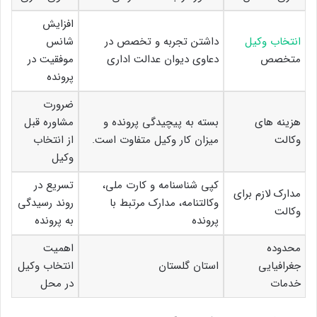
افزایش
انتخاب وکیل
داشتن تجربه و تخصص در
شانس
متخصص
دعاوی دیوان عدالت اداری
موفقیت در
پرونده
ضرورت
هزینه های
بسته به پیچیدگی پرونده و
مشاوره قبل
وکالت
میزان کار وکیل متفاوت است.
از انتخاب
وکیل
کپی شناسنامه و کارت ملی،
تسریع در
مدارک لازم برای
وکالتنامه، مدارک مرتبط با
روند رسیدگی
وکالت
پرونده
به پرونده
محدوده
اهمیت
جغرافیایی
استان گلستان
انتخاب وکیل
خدمات
در محل