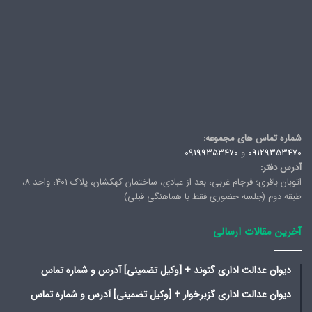
شماره تماس های مجموعه:
09129353470
و
09199353470
آدرس دفتر:
اتوبان باقری؛ فرجام غربی، بعد از عبادی، ساختمان کهکشان، پلاک ۴۰۱، واحد ۸،
طبقه دوم (جلسه حضوری فقط با هماهنگی قبلی)
آخرین مقالات ارسالی
دیوان عدالت اداری گتوند + [وکیل تضمینی] آدرس و شماره تماس
دیوان عدالت اداری گزبرخوار + [وکیل تضمینی] آدرس و شماره تماس