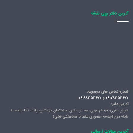
آدرس دفتر روی نقشه
شماره تماس های مجموعه:
09129353470
و
09199353470
آدرس دفتر:
اتوبان باقری؛ فرجام غربی، بعد از عبادی، ساختمان کهکشان، پلاک ۴۰۱، واحد ۸،
طبقه دوم (جلسه حضوری فقط با هماهنگی قبلی)
آخرین مقالات ارسالی