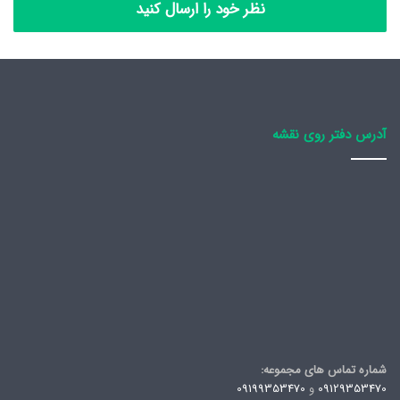
نظر خود را ارسال کنید
آدرس دفتر روی نقشه
شماره تماس های مجموعه:
09129353470
و
09199353470