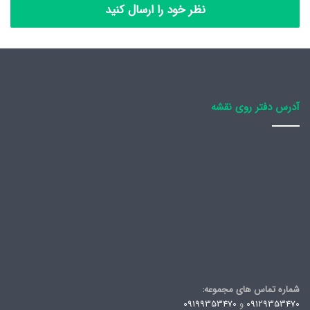
نظر خود را ارسال کنید
آدرس دفتر روی نقشه
شماره تماس های مجموعه:
09129353470
و
09199353470