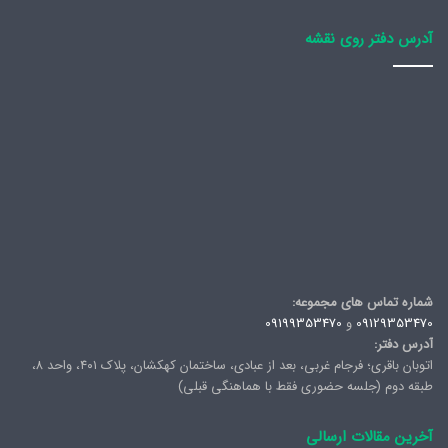
آدرس دفتر روی نقشه
شماره تماس های مجموعه:
09129353470
و
09199353470
آدرس دفتر:
اتوبان باقری؛ فرجام غربی، بعد از عبادی، ساختمان کهکشان، پلاک ۴۰۱، واحد ۸،
طبقه دوم (جلسه حضوری فقط با هماهنگی قبلی)
آخرین مقالات ارسالی