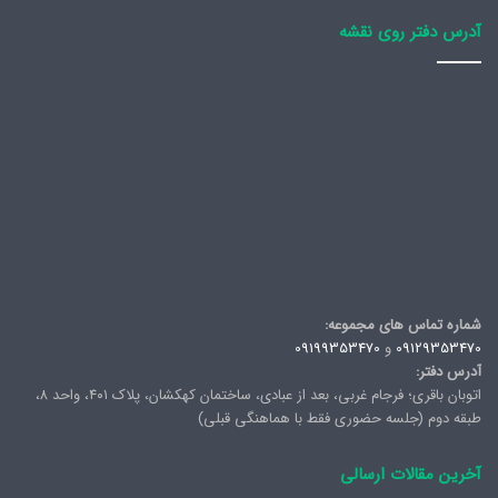
آدرس دفتر روی نقشه
شماره تماس های مجموعه:
09129353470
و
09199353470
آدرس دفتر:
اتوبان باقری؛ فرجام غربی، بعد از عبادی، ساختمان کهکشان، پلاک ۴۰۱، واحد ۸،
طبقه دوم (جلسه حضوری فقط با هماهنگی قبلی)
آخرین مقالات ارسالی