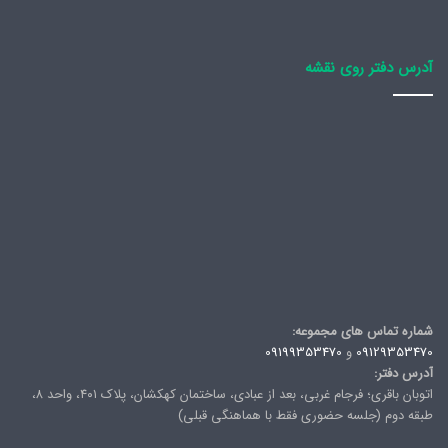
آدرس دفتر روی نقشه
شماره تماس های مجموعه:
09129353470
و
09199353470
آدرس دفتر:
اتوبان باقری؛ فرجام غربی، بعد از عبادی، ساختمان کهکشان، پلاک ۴۰۱، واحد ۸،
طبقه دوم (جلسه حضوری فقط با هماهنگی قبلی)