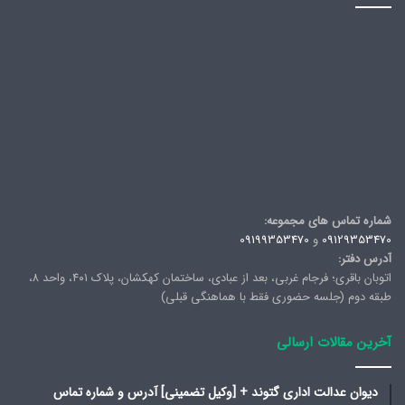
شماره تماس های مجموعه:
09129353470
و
09199353470
آدرس دفتر:
اتوبان باقری؛ فرجام غربی، بعد از عبادی، ساختمان کهکشان، پلاک ۴۰۱، واحد ۸،
طبقه دوم (جلسه حضوری فقط با هماهنگی قبلی)
آخرین مقالات ارسالی
دیوان عدالت اداری گتوند + [وکیل تضمینی] آدرس و شماره تماس