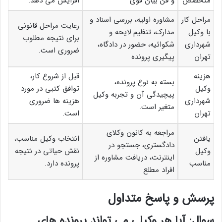
متخصص
و فن بیان قوی
افزایش می دهد.
مراحل کار
مشاوره اولیه، بررسی اسناد و
رعایت مراحل قانونی
با وکیل
مدارک، تنظیم لایحه و
برای نتیجه مطلوب
شهرداری
شکوائیه، حضور در دادگاه،
ضروری است.
تهران
پیگیری پرونده
هزینه
قبل از شروع کار،
بسته به نوع پرونده،
وکیل
توافق کتبی در مورد
پیچیدگی آن و تجربه وکیل
شهرداری
هزینه ها ضروری
متغیر است.
تهران
است.
مراجعه به کانون وکلای
یافتن
انتخاب وکیل مناسب،
دادگستری، جستجو در
وکیل
نقش حیاتی در نتیجه
اینترنت، دریافت مشاوره از
مناسب
پرونده دارد.
افراد مطلع
پرسش و پاسخ متداول
سوال: آیا هر وکیلی می تواند پرونده های