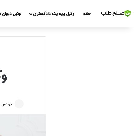
خانه
وکیل پایه یک دادگستری
وکیل دیوان ع
وک
مهندس م