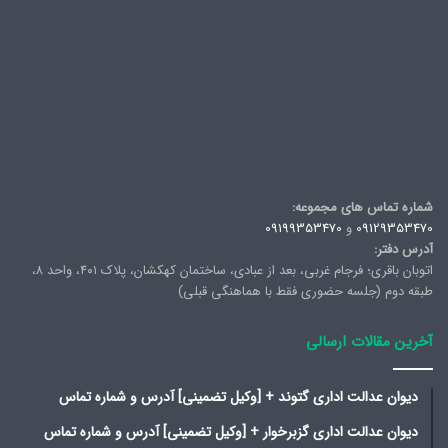
شماره تماس های مجموعه:
09129353470
و
09199353470
آدرس دفتر:
اتوبان باقری؛ فرجام غربی، بعد از عبادی، ساختمان کهکشان، پلاک ۴۰۱، واحد ۸،
طبقه دوم (جلسه حضوری فقط با هماهنگی قبلی)
آخرین مقالات ارسالی
دیوان عدالت اداری گتوند + [وکیل تضمینی] آدرس و شماره تماس
دیوان عدالت اداری گزبرخوار + [وکیل تضمینی] آدرس و شماره تماس