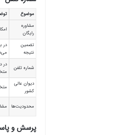
موضوع
توض
مشاوره
امکا
رایگان
تضمین
در ب
نتیجه
می‌د
در د
شماره تلفن
متخ
دیوان عالی
متخص
کشور
محدودیت‌ها
مشاو
پرسش و پاسخ