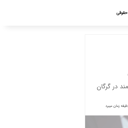
جست
 حقوقی
ند در گرگان