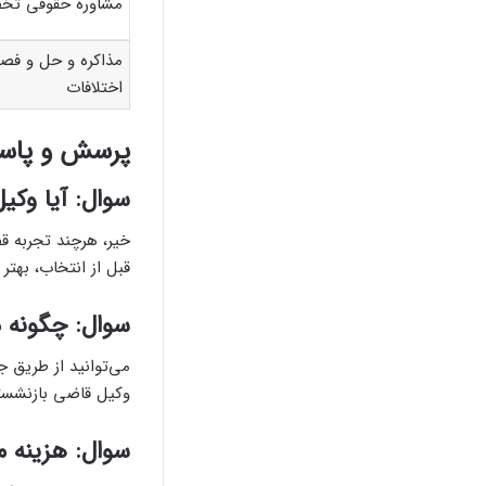
مشاوره حقوقی ت
مذاکره و حل و فص
اختلافات
پرسش و پاسخ
سوال: آیا وک
خیر، هرچند تجربه ق
قبل از انتخاب، بهت
سوال: چگونه م
می‌توانید از طریق ج
وکیل قاضی بازنشسته 
سوال: هزینه م