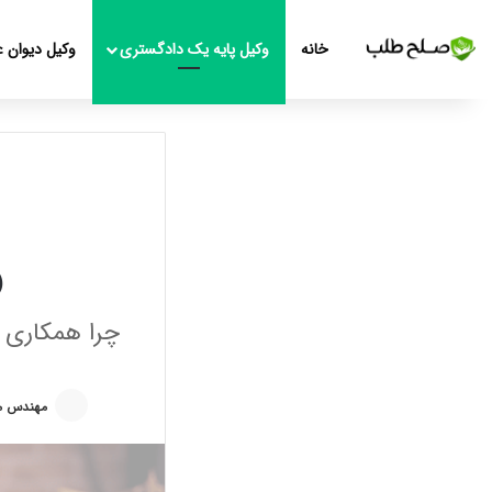
خانه
وکیل پایه یک دادگستری
وکیل دیوان ع
و
چرا همکاری ب
مهندس م