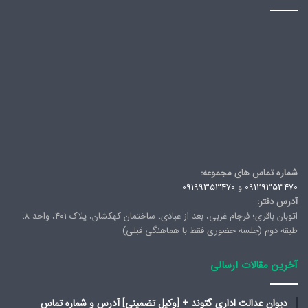
شماره تماس های مجموعه:
09129353470
و
09199353470
آدرس دفتر:
اتوبان باقری؛ فرجام غربی، بعد از عبادی، ساختمان کهکشان، پلاک ۴۰۱، واحد ۸،
طبقه دوم (جلسه حضوری فقط با هماهنگی قبلی)
آخرین مقالات ارسالی
دیوان عدالت اداری گتوند + [وکیل تضمینی] آدرس و شماره تماس