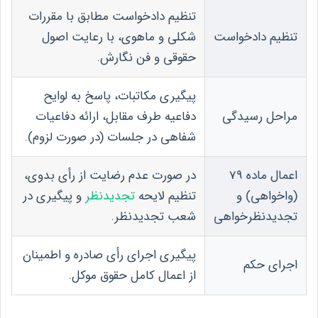
تنظیم دادخواست مطابق با مقررات
تنظیم دادخواست
شکلی و ماهوی، با رعایت اصول
حقوقی و فن نگارش.
پیگیری مکاتبات، پاسخ به لوایح
مراحل رسیدگی
دفاعیه طرف مقابل، ارائه دفاعیات
شفاهی در جلسات (در صورت لزوم).
اعمال ماده 79
در صورت عدم رضایت از رأی بدوی،
(واخواهی) و
تنظیم لایحه
تجدیدنظر
و پیگیری در
تجدیدنظرخواهی
شعب تجدیدنظر.
پیگیری اجرای رأی صادره و اطمینان
اجرای حکم
از اعمال کامل حقوق موکل.